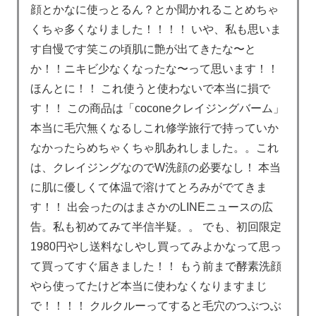
顔とかなに使っとるん？とか聞かれることめちゃ
くちゃ多くなりました！！！！ いや、私も思いま
す自慢です笑この頃肌に艶が出てきたな〜と
か！！ニキビ少なくなったな〜って思います！！
ほんとに！！ これ使うと使わないで本当に損で
す！！ この商品は「coconeクレイジングバーム」
本当に毛穴無くなるしこれ修学旅行で持っていか
なかったらめちゃくちゃ肌あれしました。。これ
は、クレイジングなのでW洗顔の必要なし！ 本当
に肌に優しくて体温で溶けてとろみがでてきま
す！！ 出会ったのはまさかのLINEニュースの広
告。私も初めてみて半信半疑。。 でも、初回限定
1980円やし送料なしやし買ってみよかなって思っ
て買ってすぐ届きました！！ もう前まで酵素洗顔
やら使ってたけど本当に使わなくなりますまじ
で！！！！ クルクルーってすると毛穴のつぶつぶ