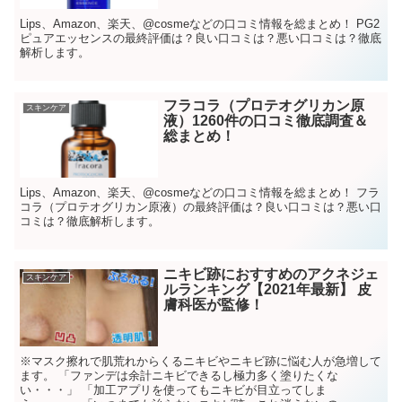
Lips、Amazon、楽天、@cosmeなどの口コミ情報を総まとめ！ PG2
ピュアエッセンスの最終評価は？良い口コミは？悪い口コミは？徹底
解析します。
フラコラ（プロテオグリカン原
スキンケア
液）1260件の口コミ徹底調査＆
総まとめ！
Lips、Amazon、楽天、@cosmeなどの口コミ情報を総まとめ！ フラ
コラ（プロテオグリカン原液）の最終評価は？良い口コミは？悪い口
コミは？徹底解析します。
ニキビ跡におすすめのアクネジェ
スキンケア
ルランキング【2021年最新】 皮
膚科医が監修！
※マスク擦れで肌荒れからくるニキビやニキビ跡に悩む人が急増して
ます。 「ファンデは余計ニキビできるし極力多く塗りたくな
い・・・」 「加工アプリを使ってもニキビが目立ってしま