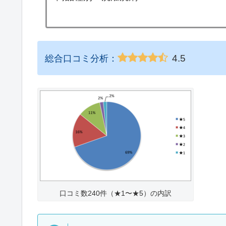
4.5
総合口コミ分析：
口コミ数240件（★1〜★5）の内訳