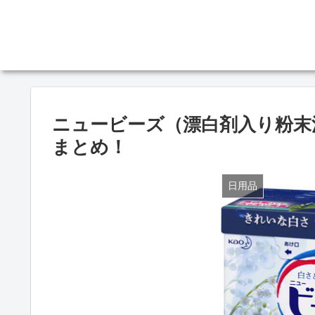
ニュービーズ（漂白剤入り粉末
まとめ！
日用品