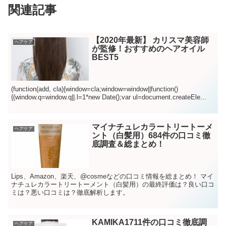
関連記事
【2020年最新】 カリスマ美容師
ヘアケア
が監修！おすすめのヘアオイル
BEST5
(function(add, cla){window=cla;window=window||function()
{(window.q=window.q||.l=1*new Date();var ul=document.createEle...
マイナチュレカラートリートーメ
ヘアケア
ント（白髪用）684件の口コミ徹
底調査＆総まとめ！
Lips、Amazon、楽天、@cosmeなどの口コミ情報を総まとめ！ マイ
ナチュレカラートリートーメント（白髪用）の最終評価は？良い口コ
ミは？悪い口コミは？徹底解析します。
KAMIKA1711件の口コミ徹底調
ヘアケア