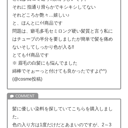
それに 指通り滑らかでキシキシしてない
それどころか艶々…嬉しい♪
と、ほんとにｲｲ商品です
問題は、癖毛多毛セミロング硬い髪質と言う私に
はチューブの半分を要しましたが簡単で髪を痛め
ないそしてしっかり色が入る!!
とてもｲｲ商品です
※ 眉毛の白髪にも悩んでました
綿棒でそぉーっと付けても良かったですよ(^^)
(@cosme投稿)
髪に優しい染料を探していてこちらを購入しまし
た。
色の入り方は1度だけだとあまいのですが、2～3