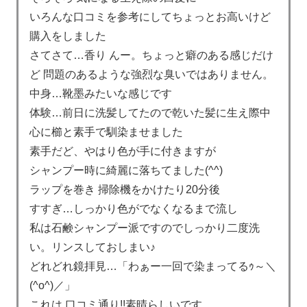
いろんな口コミを参考にしてちょっとお高いけど
購入をしました
さてさて…香り んー。ちょっと癖のある感じだけ
ど 問題のあるような強烈な臭いではありません。
中身…靴墨みたいな感じです
体験…前日に洗髪してたので乾いた髪に生え際中
心に櫛と素手で馴染ませました
素手だど、やはり色が手に付きますが
シャンプー時に綺麗に落ちてました(^^)
ラップを巻き 掃除機をかけたり20分後
すすぎ…しっかり色がでなくなるまで流し
私は石鹸シャンプー派ですのでしっかり二度洗
い。リンスしておしまい♪
どれどれ鏡拝見…「わぁー一回で染まってるｩ～＼
(^o^)／」
これは 口コミ通り!!素晴らしいです。