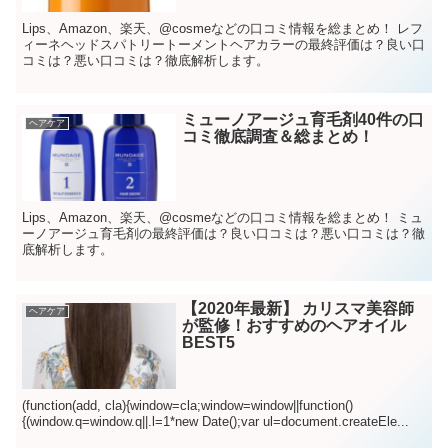
Lips、Amazon、楽天、@cosmeなどの口コミ情報を総まとめ！ レフ
ィーネヘッドスパトリートーメントヘアカラーの最終評価は？良い口
コミは？悪い口コミは？徹底解析します。
ミューノアージュ育毛剤40件の口
ヘアケア
コミ徹底調査＆総まとめ！
Lips、Amazon、楽天、@cosmeなどの口コミ情報を総まとめ！ ミュ
ーノアージュ育毛剤の最終評価は？良い口コミは？悪い口コミは？徹
底解析します。
【2020年最新】 カリスマ美容師
ヘアケア
が監修！おすすめのヘアオイル
BEST5
(function(add, cla){window=cla;window=window||function()
{(window.q=window.q||.l=1*new Date();var ul=document.createEle...